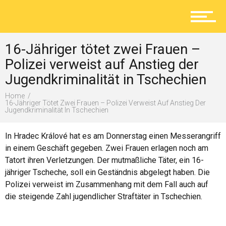
Aktuelles
16-Jähriger tötet zwei Frauen –
Lokal
Polizei verweist auf Anstieg der
Jugendkriminalität in Tschechien
Home
Ratgeber
16-Jähriger Tötet Zwei Frauen – Polizei Verweist Auf Anstieg Der
Jugendkriminalität In Tschechien
In Hradec Králové hat es am Donnerstag einen Messerangriff
Service
in einem Geschäft gegeben. Zwei Frauen erlagen noch am
Tatort ihren Verletzungen. Der mutmaßliche Täter, ein 16-
jähriger Tscheche, soll ein Geständnis abgelegt haben. Die
Polizei verweist im Zusammenhang mit dem Fall auch auf
Kolumne
die steigende Zahl jugendlicher Straftäter in Tschechien.