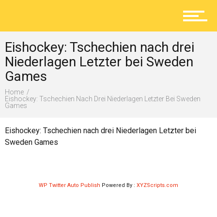
Aktuelles
Eishockey: Tschechien nach drei
Lokal
Niederlagen Letzter bei Sweden
Games
Home
Ratgeber
Eishockey: Tschechien Nach Drei Niederlagen Letzter Bei Sweden
Games
Eishockey: Tschechien nach drei Niederlagen Letzter bei
Service
Sweden Games
Kolumne
WP Twitter Auto Publish
Powered By :
XYZScripts.com