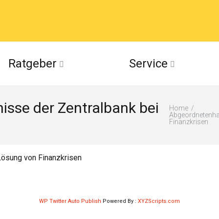
acebook
Ratgeber
Service
(Twitter)
isse der Zentralbank bei
ckr
Home
Abgeordnetenhau
Finanzkrisen
suu
Lösung von Finanzkrisen
WP Twitter Auto Publish
Powered By :
XYZScripts.com