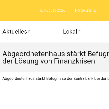
8. August 2026
Folge uns
Folge uns auf F
Aktuelles
Lokal
Folge uns auf X 
Abgeordnetenhaus stärkt Befugn
Folge uns auf Fli
der Lösung von Finanzkrisen
Folge uns auf Is
Abgeordnetenhaus stärkt Befugnisse der Zentralbank bei der 