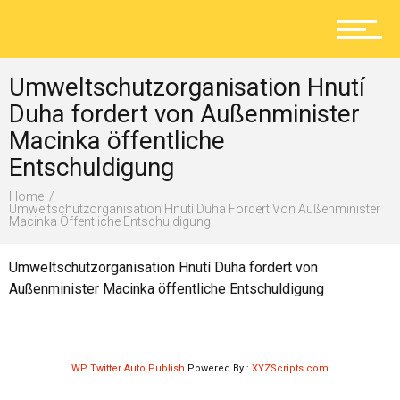
Aktuelles
Umweltschutzorganisation Hnutí
Lokal
Duha fordert von Außenminister
Macinka öffentliche
Entschuldigung
Ratgeber
Home
Umweltschutzorganisation Hnutí Duha Fordert Von Außenminister
Macinka Öffentliche Entschuldigung
Service
Umweltschutzorganisation Hnutí Duha fordert von
Außenminister Macinka öffentliche Entschuldigung
Kolumne
WP Twitter Auto Publish
Powered By :
XYZScripts.com