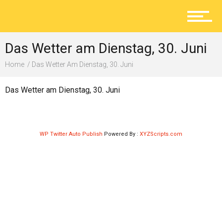
Aktuelles
Das Wetter am Dienstag, 30. Juni
Lokal
Home
Das Wetter Am Dienstag, 30. Juni
Das Wetter am Dienstag, 30. Juni
Ratgeber
WP Twitter Auto Publish
Powered By :
XYZScripts.com
Service
Kolumne