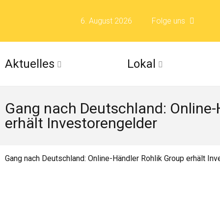
6. August 2026
Folge uns
Folge uns auf F
Aktuelles
Lokal
Folge uns auf X 
Gang nach Deutschland: Online-
Folge uns auf Fli
erhält Investorengelder
Folge uns auf Is
Gang nach Deutschland: Online-Händler Rohlik Group erhält In