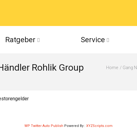
acebook
Ratgeber
Service
(Twitter)
Händler Rohlik Group
ckr
Home
Gang Na
suu
vestorengelder
WP Twitter Auto Publish
Powered By :
XYZScripts.com