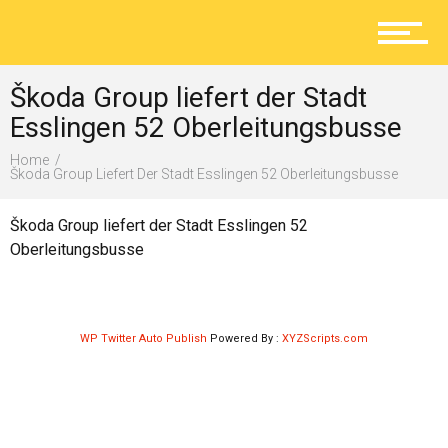
Aktuelles
Škoda Group liefert der Stadt
Lokal
Esslingen 52 Oberleitungsbusse
Home
Škoda Group Liefert Der Stadt Esslingen 52 Oberleitungsbusse
Ratgeber
Škoda Group liefert der Stadt Esslingen 52
Oberleitungsbusse
Service
WP Twitter Auto Publish
Powered By :
XYZScripts.com
Kolumne