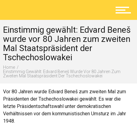
Aktuelles
Einstimmig gewählt: Edvard Beneš
Lokal
wurde vor 80 Jahren zum zweiten
Mal Staatspräsident der
Tschechoslowakei
Ratgeber
Home
Einstimmig Gewählt: Edvard Beneš Wurde Vor 80 Jahren Zum
Zweiten Mal Staatspräsident Der Tschechoslowakei
Service
Vor 80 Jahren wurde Edvard Beneš zum zweiten Mal zum
Präsidenten der Tschechoslowakei gewählt. Es war die
letzte Präsidentschaftswahl unter demokratischen
Verhältnissen vor dem kommunistischen Umsturz im Jahr
Kolumne
1948.