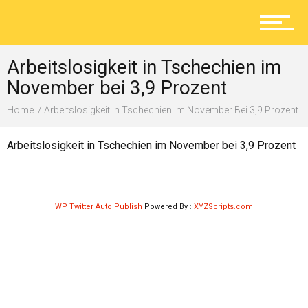
Aktuelles
Arbeitslosigkeit in Tschechien im
Lokal
November bei 3,9 Prozent
Home
Arbeitslosigkeit In Tschechien Im November Bei 3,9 Prozent
Ratgeber
Arbeitslosigkeit in Tschechien im November bei 3,9 Prozent
Service
WP Twitter Auto Publish
Powered By :
XYZScripts.com
Kolumne