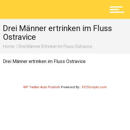
Aktuelles
Drei Männer ertrinken im Fluss
Lokal
Ostravice
Home
Drei Männer Ertrinken Im Fluss Ostravice
Ratgeber
Drei Männer ertrinken im Fluss Ostravice
Service
WP Twitter Auto Publish
Powered By :
XYZScripts.com
Kolumne