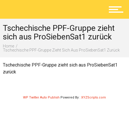
Aktuelles
Tschechische PPF-Gruppe zieht
Lokal
sich aus ProSiebenSat1 zurück
Home
Tschechische PPF-Gruppe Zieht Sich Aus ProSiebenSat1 Zurück
Ratgeber
Tschechische PPF-Gruppe zieht sich aus ProSiebenSat1
zurück
Service
WP Twitter Auto Publish
Powered By :
XYZScripts.com
Kolumne