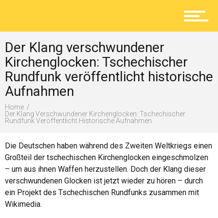
Aktuelles
Der Klang verschwundener
Lokal
Kirchenglocken: Tschechischer
Rundfunk veröffentlicht historische
Aufnahmen
Ratgeber
Home
Der Klang Verschwundener Kirchenglocken: Tschechischer
Rundfunk Veröffentlicht Historische Aufnahmen
Service
Die Deutschen haben während des Zweiten Weltkriegs einen
Großteil der tschechischen Kirchenglocken eingeschmolzen
– um aus ihnen Waffen herzustellen. Doch der Klang dieser
verschwundenen Glocken ist jetzt wieder zu hören – durch
Kolumne
ein Projekt des Tschechischen Rundfunks zusammen mit
Wikimedia.