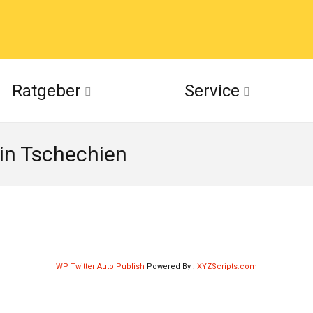
acebook
Ratgeber
Service
(Twitter)
in Tschechien
ckr
suu
WP Twitter Auto Publish
Powered By :
XYZScripts.com