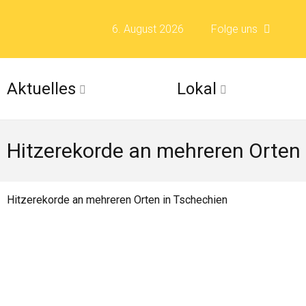
6. August 2026
Folge uns
Folge uns auf F
Aktuelles
Lokal
Folge uns auf X 
Hitzerekorde an mehreren Orten 
Folge uns auf Fli
Folge uns auf Is
Hitzerekorde an mehreren Orten in Tschechien