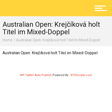
Aktuelles
Australian Open: Krejčíková holt
Lokal
Titel im Mixed-Doppel
Home
Australian Open: Krejčíková Holt Titel Im Mixed-Doppel
Ratgeber
Australian Open: Krejčíková holt Titel im Mixed-Doppel
Service
WP Twitter Auto Publish
Powered By :
XYZScripts.com
Kolumne