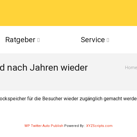
acebook
Ratgeber
Service
(Twitter)
rd nach Jahren wieder
ckr
Home
suu
Barockspeicher für die Besucher wieder zugänglich gemacht werd
WP Twitter Auto Publish
Powered By :
XYZScripts.com