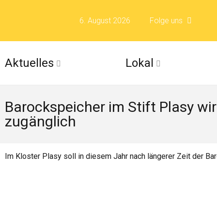
6. August 2026
Folge uns
Folge uns auf F
Aktuelles
Lokal
Folge uns auf X 
Barockspeicher im Stift Plasy wi
Folge uns auf Fli
zugänglich
Folge uns auf Is
Im Kloster Plasy soll in diesem Jahr nach längerer Zeit der 