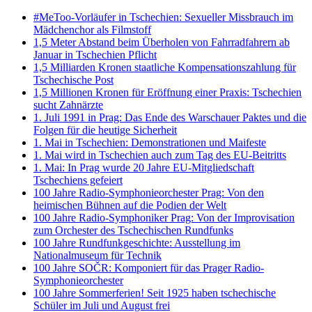
#MeToo-Vorläufer in Tschechien: Sexueller Missbrauch im
Mädchenchor als Filmstoff
1,5 Meter Abstand beim Überholen von Fahrradfahrern ab
Januar in Tschechien Pflicht
1,5 Milliarden Kronen staatliche Kompensationszahlung für
Tschechische Post
1,5 Millionen Kronen für Eröffnung einer Praxis: Tschechien
sucht Zahnärzte
1. Juli 1991 in Prag: Das Ende des Warschauer Paktes und die
Folgen für die heutige Sicherheit
1. Mai in Tschechien: Demonstrationen und Maifeste
1. Mai wird in Tschechien auch zum Tag des EU-Beitritts
1. Mai: In Prag wurde 20 Jahre EU-Mitgliedschaft
Tschechiens gefeiert
100 Jahre Radio-Symphonieorchester Prag: Von den
heimischen Bühnen auf die Podien der Welt
100 Jahre Radio-Symphoniker Prag: Von der Improvisation
zum Orchester des Tschechischen Rundfunks
100 Jahre Rundfunkgeschichte: Ausstellung im
Nationalmuseum für Technik
100 Jahre SOČR: Komponiert für das Prager Radio-
Symphonieorchester
100 Jahre Sommerferien! Seit 1925 haben tschechische
Schüler im Juli und August frei