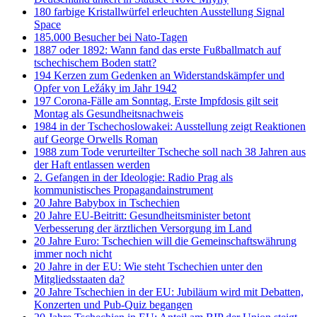
180 farbige Kristallwürfel erleuchten Ausstellung Signal
Space
185.000 Besucher bei Nato-Tagen
1887 oder 1892: Wann fand das erste Fußballmatch auf
tschechischem Boden statt?
194 Kerzen zum Gedenken an Widerstandskämpfer und
Opfer von Ležáky im Jahr 1942
197 Corona-Fälle am Sonntag, Erste Impfdosis gilt seit
Montag als Gesundheitsnachweis
1984 in der Tschechoslowakei: Ausstellung zeigt Reaktionen
auf George Orwells Roman
1988 zum Tode verurteilter Tscheche soll nach 38 Jahren aus
der Haft entlassen werden
2. Gefangen in der Ideologie: Radio Prag als
kommunistisches Propagandainstrument
20 Jahre Babybox in Tschechien
20 Jahre EU-Beitritt: Gesundheitsminister betont
Verbesserung der ärztlichen Versorgung im Land
20 Jahre Euro: Tschechien will die Gemeinschaftswährung
immer noch nicht
20 Jahre in der EU: Wie steht Tschechien unter den
Mitgliedsstaaten da?
20 Jahre Tschechien in der EU: Jubiläum wird mit Debatten,
Konzerten und Pub-Quiz begangen