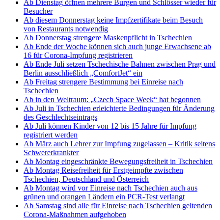
Ab Dienstag öffnen mehrere Burgen und Schlösser wieder für
Besucher
Ab diesem Donnerstag keine Impfzertifikate beim Besuch
von Restaurants notwendig
Ab Donnerstag strengere Maskenpflicht in Tschechien
Ab Ende der Woche können sich auch junge Erwachsene ab
16 für Corona-Impfung registrieren
Ab Ende Juli setzen Tschechische Bahnen zwischen Prag und
Berlin ausschließlich „ComfortJet“ ein
Ab Freitag strengere Bestimmung bei Einreise nach
Tschechien
Ab in den Weltraum: „Czech Space Week“ hat begonnen
Ab Juli in Tschechien erleichterte Bedingungen für Änderung
des Geschlechtseintrags
Ab Juli können Kinder von 12 bis 15 Jahre für Impfung
registriert werden
Ab März auch Lehrer zur Impfung zugelassen – Kritik seitens
Schwererkrankter
Ab Montag eingeschränkte Bewegungsfreiheit in Tschechien
Ab Montag Reisefreiheit für Erstgeimpfte zwischen
Tschechien, Deutschland und Österreich
Ab Montag wird vor Einreise nach Tschechien auch aus
grünen und orangen Ländern ein PCR-Test verlangt
Ab Samstag sind alle für Einreise nach Tschechien geltenden
Corona-Maßnahmen aufgehoben