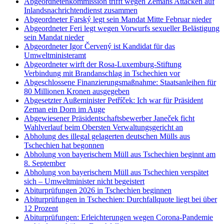
Abgeordnetenkommission trifft wegen Zemans Attacken auf
Inlandsnachrichtendienst zusammen
Abgeordneter Farský legt sein Mandat Mitte Februar nieder
Abgeordneter Feri legt wegen Vorwurfs sexueller Belästigung
sein Mandat nieder
Abgeordneter Igor Červený ist Kandidat für das
Umweltministeramt
Abgeordneter wirft der Rosa-Luxemburg-Stiftung
Verbindung mit Brandanschlag in Tschechien vor
Abgeschlossene Finanzierungsmaßnahme: Staatsanleihen für
80 Millionen Kronen ausgegeben
Abgesetzter Außeminister Petříček: Ich war für Präsident
Zeman ein Dorn im Auge
Abgewiesener Präsidentschaftsbewerber Janeček ficht
Wahlverlauf beim Obersten Verwaltungsgericht an
Abholung des illegal gelagerten deutschen Mülls aus
Tschechien hat begonnen
Abholung von bayerischem Müll aus Tschechien beginnt am
8. September
Abholung von bayerischem Müll aus Tschechien verspätet
sich – Umweltminister nicht begeistert
Abiturprüfungen 2026 in Tschechien beginnen
Abiturprüfungen in Tschechien: Durchfallquote liegt bei über
12 Prozent
Abiturprüfungen: Erleichterungen wegen Corona-Pandemie