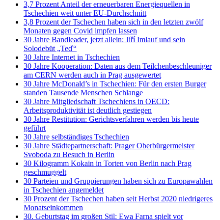
3,7 Prozent Anteil der erneuerbaren Energiequellen in
Tschechien weit unter EU-Durchschnitt
3,8 Prozent der Tschechen haben sich in den letzten zwölf
Monaten gegen Covid impfen lassen
30 Jahre Bandleader, jetzt allein: Jiří Imlauf und sein
Solodebüt „Teď“
30 Jahre Internet in Tschechien
30 Jahre Kooperation: Daten aus dem Teilchenbeschleuniger
am CERN werden auch in Prag ausgewertet
30 Jahre McDonald’s in Tschechien: Für den ersten Burger
standen Tausende Menschen Schlange
30 Jahre Mitgliedschaft Tschechiens in OECD:
Arbeitsproduktivität ist deutlich gestiegen
30 Jahre Restitution: Gerichtsverfahren werden bis heute
geführt
30 Jahre selbständiges Tschechien
30 Jahre Städtepartnerschaft: Prager Oberbürgermeister
Svoboda zu Besuch in Berlin
30 Kilogramm Kokain in Torten von Berlin nach Prag
geschmuggelt
30 Parteien und Gruppierungen haben sich zu Europawahlen
in Tschechien angemeldet
30 Prozent der Tschechen haben seit Herbst 2020 niedrigeres
Monatseinkommen
30. Geburtstag im großen Stil: Ewa Farna spielt vor