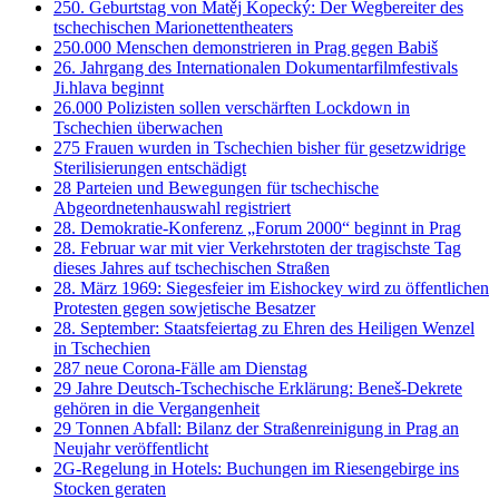
250. Geburtstag von Matěj Kopecký: Der Wegbereiter des
tschechischen Marionettentheaters
250.000 Menschen demonstrieren in Prag gegen Babiš
26. Jahrgang des Internationalen Dokumentarfilmfestivals
Ji.hlava beginnt
26.000 Polizisten sollen verschärften Lockdown in
Tschechien überwachen
275 Frauen wurden in Tschechien bisher für gesetzwidrige
Sterilisierungen entschädigt
28 Parteien und Bewegungen für tschechische
Abgeordnetenhauswahl registriert
28. Demokratie-Konferenz „Forum 2000“ beginnt in Prag
28. Februar war mit vier Verkehrstoten der tragischste Tag
dieses Jahres auf tschechischen Straßen
28. März 1969: Siegesfeier im Eishockey wird zu öffentlichen
Protesten gegen sowjetische Besatzer
28. September: Staatsfeiertag zu Ehren des Heiligen Wenzel
in Tschechien
287 neue Corona-Fälle am Dienstag
29 Jahre Deutsch-Tschechische Erklärung: Beneš-Dekrete
gehören in die Vergangenheit
29 Tonnen Abfall: Bilanz der Straßenreinigung in Prag an
Neujahr veröffentlicht
2G-Regelung in Hotels: Buchungen im Riesengebirge ins
Stocken geraten