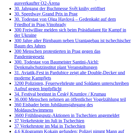
ausverkaufter O2-Arena
30. Jahrgang der Buchmesse Svět knihy eröffnet
30. Speedway Grand Prix in Prag
30. Todestag von Olga Havlová – Gedenkakt auf dem
Friedhof in Prag-Vinohrady
300 Freiwillige melden sich beim Präsidialamt für Kampf in
der Ukraine
300 Jahre alter Birnbaum neben Urantagebau ist tschechischer
Baum des Jahres
300 Menschen protestierten in Prag gegen das
Pandemiegesetz
300. Todestag von Baumeister Santini-Aichl:
Denkmalschutzinstitut plant Veranstaltungen
31. Aviatik-Fest in Pardubice zeigt alte Double-Decker und
moderne Kampfjets
3200 Polizisten, Feuerwehrleute und Soldaten unterschreiben
Aufruf gegen Impfpflicht
34. Festival beginnt in Český Krumlov / Krumau
36.000 Menschen nehmen an öffentlicher Vogelzählung teil
360 Eisbader beim Jubiläumsjahrgang des
Moldauschwimmens
3600 Frühlingsputz-Aktionen in Tschechien angemeldet
37 Verkehrstote im Juli in Tschechien
37 Verkehrstote im Mai in Tschechien
4,6 Kilogramm Kokain gefunden: Polizei nimmt Mann auf