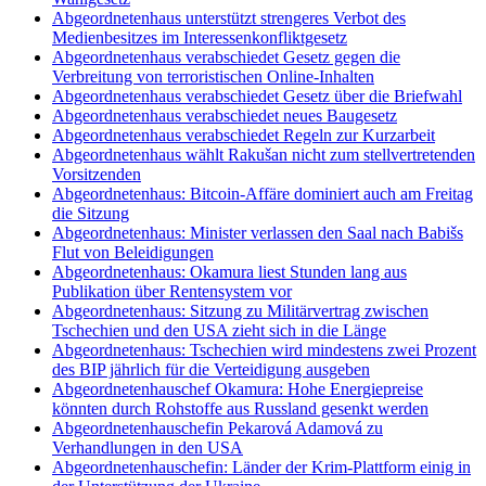
Abgeordnetenhaus unterstützt strengeres Verbot des
Medienbesitzes im Interessenkonfliktgesetz
Abgeordnetenhaus verabschiedet Gesetz gegen die
Verbreitung von terroristischen Online-Inhalten
Abgeordnetenhaus verabschiedet Gesetz über die Briefwahl
Abgeordnetenhaus verabschiedet neues Baugesetz
Abgeordnetenhaus verabschiedet Regeln zur Kurzarbeit
Abgeordnetenhaus wählt Rakušan nicht zum stellvertretenden
Vorsitzenden
Abgeordnetenhaus: Bitcoin-Affäre dominiert auch am Freitag
die Sitzung
Abgeordnetenhaus: Minister verlassen den Saal nach Babišs
Flut von Beleidigungen
Abgeordnetenhaus: Okamura liest Stunden lang aus
Publikation über Rentensystem vor
Abgeordnetenhaus: Sitzung zu Militärvertrag zwischen
Tschechien und den USA zieht sich in die Länge
Abgeordnetenhaus: Tschechien wird mindestens zwei Prozent
des BIP jährlich für die Verteidigung ausgeben
Abgeordnetenhauschef Okamura: Hohe Energiepreise
könnten durch Rohstoffe aus Russland gesenkt werden
Abgeordnetenhauschefin Pekarová Adamová zu
Verhandlungen in den USA
Abgeordnetenhauschefin: Länder der Krim-Plattform einig in