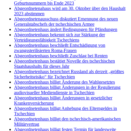
Geburtsnummern bis Ende 2023
Abgeordnetenahaus wird am 30. Oktober über den Haushalt
2023 abstimmen
Abgeordnetenausschuss diskutiert Ernennung des neuen
Generalstabschefs der tschechischen Armee
Abgeordnetenhaus ändert Bedingungen für Pfändungen
Abgeordnetenhaus bekennt sich zur Stärkung der
Verteidigungsfähigkeit Tschechiens
Abgeordnetenhaus beschließt Entschädigung von
zwangssterilisierten Roma-Frauen
Abgeordnetenhaus beschließt Zuschlag bei Renten
Abgeordnetenhaus bestätigt Novelle des tschechischen
Staatshaushalts für dieses Jahr
Abgeordnetenhaus bezeichnet Russland als derzeit „größtes
Sicherheitsrisiko“ für Tschechien
Abgeordnetenhaus billigt Änderung des Wahlgesetztes
Abgeordnetenhaus billigt Änderungen in der Regulierung
audiovisueller Mediendienste in Tschechien
Abgeordnetenhaus billigt Änderungen in gesetzlicher
Krankenversicherung
Abgeordnetenhaus billigt Anhebung des Elterngeldes in
Tschechien
Abgeordnetenhaus billigt den tschechisch-amerikanischen
Militärvertrag
Abgeordnetenhaus billigt festen Termin für landesweite