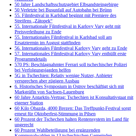
50 Jahre Landschaftsschutzgebiet Elbsandsteingebirge
50 Verletzte bei Busunfall auf Autobahn bei Brünn
55. Filmfestival in Karlsbad beginnt mit Premiere des
Streifens „Zátopek“
55. Internationale Filmfestival in Karlovy Vary geht mit
Preisverleihung zu Ende
55. Internationales Filmfestival in Karlsbad soll am
Ersatztermin im August stattfinden
56. Internationales Filmfestival Karlovy Vary geht zu Ende
57. Internationales Filmfestival Karlovy Vary enthüllt erste
Programmdetails
570 PS: Beschlagnahmter Ferrari soll tschechischer Polizei
bei Verfolgungsjagden helfen
5G in Tschechien: Relativ wenige Nutzer, Anbieter
versprechen aber zügigen Ausbau
6. Historisches Symposium in Ostrov beschäftigt sich mit
Markgräfin von Sachsen-Lauenburg
60 Jahre Antarktis-Vertrag: Tschechien ist Konsultativstaat mit
eigener Station
60 Kilo Obazda, 4000 Brezen: Das Treffpunkt-Festival sorgt
erneut für Oktoberfest-Stimmung in Pilsen
60 Prozent der Tschechen halten Rentensystem im Land für
ungerecht
60 Prozent Wahlbeteiligung bei ergänzenden
Kommunalwahlen in 13 tschechischen Gemeinden