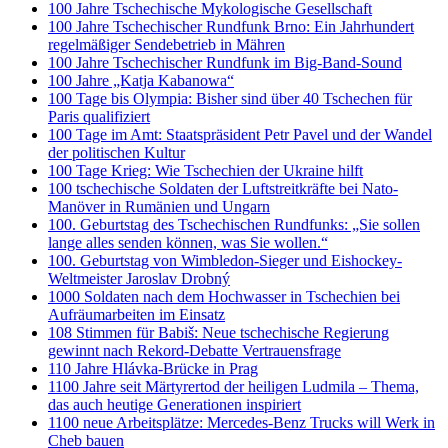
100 Jahre Tschechische Mykologische Gesellschaft
100 Jahre Tschechischer Rundfunk Brno: Ein Jahrhundert
regelmäßiger Sendebetrieb in Mähren
100 Jahre Tschechischer Rundfunk im Big-Band-Sound
100 Jahre „Katja Kabanowa“
100 Tage bis Olympia: Bisher sind über 40 Tschechen für
Paris qualifiziert
100 Tage im Amt: Staatspräsident Petr Pavel und der Wandel
der politischen Kultur
100 Tage Krieg: Wie Tschechien der Ukraine hilft
100 tschechische Soldaten der Luftstreitkräfte bei Nato-
Manöver in Rumänien und Ungarn
100. Geburtstag des Tschechischen Rundfunks: „Sie sollen
lange alles senden können, was Sie wollen.“
100. Geburtstag von Wimbledon-Sieger und Eishockey-
Weltmeister Jaroslav Drobný
1000 Soldaten nach dem Hochwasser in Tschechien bei
Aufräumarbeiten im Einsatz
108 Stimmen für Babiš: Neue tschechische Regierung
gewinnt nach Rekord-Debatte Vertrauensfrage
110 Jahre Hlávka-Brücke in Prag
1100 Jahre seit Märtyrertod der heiligen Ludmila – Thema,
das auch heutige Generationen inspiriert
1100 neue Arbeitsplätze: Mercedes-Benz Trucks will Werk in
Cheb bauen