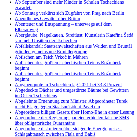
Ab September sind mehr Kinder in Schulen Tschechiens
erwartet
Ab Sonntag verkürzt sich Zugfahrt von Prag nach Berlin
Abendliches Gewitter über Brünn
Abenteuer und Entspannung – unterwegs auf dem
Elberadweg
Aberglaube, Nägelkauen, Streitlust: Künstlerin Kateřina Šedá
sammelt Unsitten der Tschechen
Abfallskandal: Staatsanwaltschaften aus Weiden und Bruntál
gründen gemeinsame Ermittlergruppe
Abfischen am Teich Vrkoč in Mähren
Abfischen des größten tschechischen Teichs Rožmberk
beginnt
Abfischen des größten tschechischen Teichs Rožmberk
beginnt
Abgabenquote in Tschechien lag 2021 bei 33,8 Prozent
Abgedeckte Dächer und umgestürzte Bäume bei Gewittern
im Osten Tschechiens
Abgelehnte Ernennung zum Minister: Abgeordneter Turek
reicht Klage gegen Staatspräsident Pavel ein
Abgeordnete billigen Gesetz über Homo-Ehe in erster Lesung
Abgeordnete der Regierungsparteien erhielten falsche SMS
über obligatorische Quarantäne
Abgeordnete diskutieren über steigende Energiepreise –
Schlagabtausch zwischen Fiala und Babiš