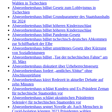
Wahlen in Tschechien
Abgeordnetenhaus billigt Gesetz zum Lobbyismus in
Tschechien
Abgeordnetenhaus billigt Grundparameter des Staatshaushalts
für 2024
Abgeordnetenhaus billigt höheren Kinderzuschlag
Abgeordnetenhaus billigt höheren Kinderzuschlag
Abgeordnetenhaus billigt Pandemie-Gesetz
Abgeordnetenhaus billigt tschechisch-deutsches Abkommen
zur Schiffbarkeit der Elbe
Abgeordnetenhaus billigt umstrittenes Gesetz über Kürzung
von Sozialleistungen
Abgeordnetenhaus billigt „Tag der tschechischen Fahne“ am
30. März
Abgeordnetenhaus diskutiert über Urheberrechtsgesetz
Abgeordnetenhaus fordert „amtliches Abitur“ ohne
Abschlussprüfung
Abgeordnetenhaus kürzt Redezeit in aktueller Debatte auf
zehn Minuten
Abgeordnetenhaus schlägt Kundera und Ex-Präsident Zeman
für tschechische Staatsorden vor
Abgeordnetenhaus schlägt ukrainischen Präsidenten
Selenskyj für tschechischen Staatsorden vor
Abgeordnetenhaus segnet Novelle ab: Auch Menschen in
Covid-Isolation könnten 2023 Präsidenten wählen