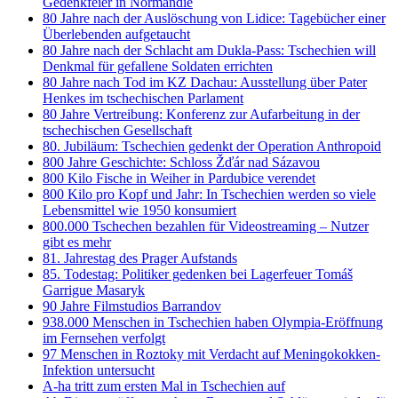
Gedenkfeier in Normandie
80 Jahre nach der Auslöschung von Lidice: Tagebücher einer
Überlebenden aufgetaucht
80 Jahre nach der Schlacht am Dukla-Pass: Tschechien will
Denkmal für gefallene Soldaten errichten
80 Jahre nach Tod im KZ Dachau: Ausstellung über Pater
Henkes im tschechischen Parlament
80 Jahre Vertreibung: Konferenz zur Aufarbeitung in der
tschechischen Gesellschaft
80. Jubiläum: Tschechien gedenkt der Operation Anthropoid
800 Jahre Geschichte: Schloss Žďár nad Sázavou
800 Kilo Fische in Weiher in Pardubice verendet
800 Kilo pro Kopf und Jahr: In Tschechien werden so viele
Lebensmittel wie 1950 konsumiert
800.000 Tschechen bezahlen für Videostreaming – Nutzer
gibt es mehr
81. Jahrestag des Prager Aufstands
85. Todestag: Politiker gedenken bei Lagerfeuer Tomáš
Garrigue Masaryk
90 Jahre Filmstudios Barrandov
938.000 Menschen in Tschechien haben Olympia-Eröffnung
im Fernsehen verfolgt
97 Menschen in Roztoky mit Verdacht auf Meningokokken-
Infektion untersucht
A-ha tritt zum ersten Mal in Tschechien auf