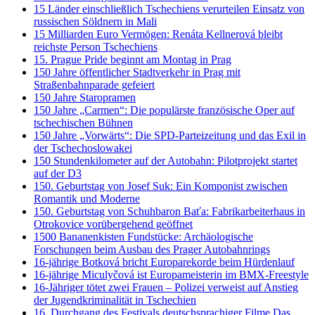
15 Länder einschließlich Tschechiens verurteilen Einsatz von
russischen Söldnern in Mali
15 Milliarden Euro Vermögen: Renáta Kellnerová bleibt
reichste Person Tschechiens
15. Prague Pride beginnt am Montag in Prag
150 Jahre öffentlicher Stadtverkehr in Prag mit
Straßenbahnparade gefeiert
150 Jahre Staropramen
150 Jahre „Carmen“: Die populärste französische Oper auf
tschechischen Bühnen
150 Jahre „Vorwärts“: Die SPD-Parteizeitung und das Exil in
der Tschechoslowakei
150 Stundenkilometer auf der Autobahn: Pilotprojekt startet
auf der D3
150. Geburtstag von Josef Suk: Ein Komponist zwischen
Romantik und Moderne
150. Geburtstag von Schuhbaron Baťa: Fabrikarbeiterhaus in
Otrokovice vorübergehend geöffnet
1500 Bananenkisten Fundstücke: Archäologische
Forschungen beim Ausbau des Prager Autobahnrings
16-jährige Botková bricht Europarekorde beim Hürdenlauf
16-jährige Miculyčová ist Europameisterin im BMX-Freestyle
16-Jähriger tötet zwei Frauen – Polizei verweist auf Anstieg
der Jugendkriminalität in Tschechien
16. Durchgang des Festivals deutschsprachiger Filme Das