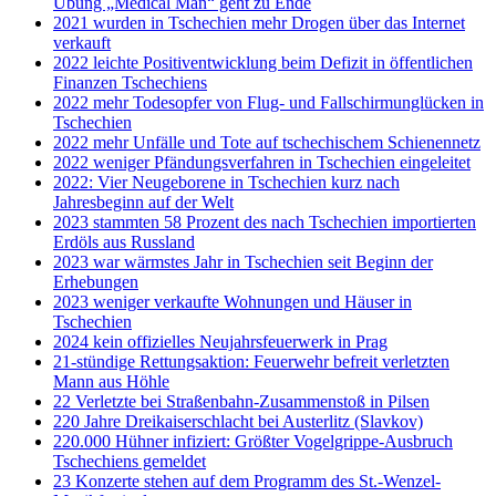
Übung „Medical Man“ geht zu Ende
2021 wurden in Tschechien mehr Drogen über das Internet
verkauft
2022 leichte Positiventwicklung beim Defizit in öffentlichen
Finanzen Tschechiens
2022 mehr Todesopfer von Flug- und Fallschirmunglücken in
Tschechien
2022 mehr Unfälle und Tote auf tschechischem Schienennetz
2022 weniger Pfändungsverfahren in Tschechien eingeleitet
2022: Vier Neugeborene in Tschechien kurz nach
Jahresbeginn auf der Welt
2023 stammten 58 Prozent des nach Tschechien importierten
Erdöls aus Russland
2023 war wärmstes Jahr in Tschechien seit Beginn der
Erhebungen
2023 weniger verkaufte Wohnungen und Häuser in
Tschechien
2024 kein offizielles Neujahrsfeuerwerk in Prag
21-stündige Rettungsaktion: Feuerwehr befreit verletzten
Mann aus Höhle
22 Verletzte bei Straßenbahn-Zusammenstoß in Pilsen
220 Jahre Dreikaiserschlacht bei Austerlitz (Slavkov)
220.000 Hühner infiziert: Größter Vogelgrippe-Ausbruch
Tschechiens gemeldet
23 Konzerte stehen auf dem Programm des St.-Wenzel-