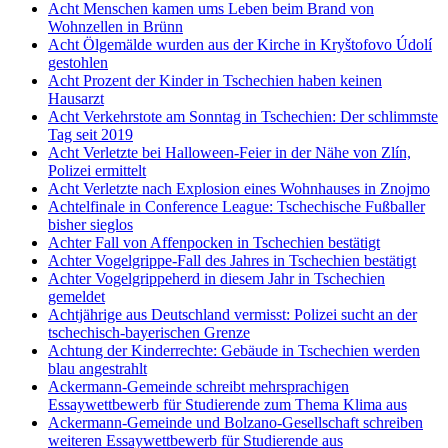
Acht Menschen kamen ums Leben beim Brand von
Wohnzellen in Brünn
Acht Ölgemälde wurden aus der Kirche in Kryštofovo Údolí
gestohlen
Acht Prozent der Kinder in Tschechien haben keinen
Hausarzt
Acht Verkehrstote am Sonntag in Tschechien: Der schlimmste
Tag seit 2019
Acht Verletzte bei Halloween-Feier in der Nähe von Zlín,
Polizei ermittelt
Acht Verletzte nach Explosion eines Wohnhauses in Znojmo
Achtelfinale in Conference League: Tschechische Fußballer
bisher sieglos
Achter Fall von Affenpocken in Tschechien bestätigt
Achter Vogelgrippe-Fall des Jahres in Tschechien bestätigt
Achter Vogelgrippeherd in diesem Jahr in Tschechien
gemeldet
Achtjährige aus Deutschland vermisst: Polizei sucht an der
tschechisch-bayerischen Grenze
Achtung der Kinderrechte: Gebäude in Tschechien werden
blau angestrahlt
Ackermann-Gemeinde schreibt mehrsprachigen
Essaywettbewerb für Studierende zum Thema Klima aus
Ackermann-Gemeinde und Bolzano-Gesellschaft schreiben
weiteren Essaywettbewerb für Studierende aus