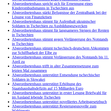
Abgeordnetenhaus spricht sich für Ernennung eines
Kinderombudsmanns in Tschechien aus
Abgeordnetenhaus stärkt Befugnisse der Zentralbank bei der
Lösung von Finanzkrisen
Abgeordnetenhaus stimmt für Aufenthalt ukrainischer
Soldaten in Tschechien zu Ausbildungszwecken
Abgeordnetenhaus stimmt für langsameres Steigen der Renten
in Tschechien
Abgeordnetenhaus stimmt gegen Verlängerung des Notstands
in Tschechien
Abgeordnetenhaus stimmt tschechisch-deutschem Abkommen
zur Schiffbarkeit der Elbe zu
Abgeordnetenhaus stimmt Verlängerung des Notstands bis 11.
April zu
Abgeordnetenhaus trifft in alter Zusammensetzung zum
letzten Mal zusammen
Abgeordnetenhaus unterstützt Entsendung tschechischer
Soldaten in Slowakei
Abgeordnetenhaus unterstützt Erhöhung des
Staatshaushaltsdefizits auf 15 Milliarden Euro
Abgeordnetenhaus unterstützt in erster Lesung Briefwahl für
im Ausland lebende Tschechen
Abgeordnetenhaus unterstützt novelliertes Arbeitsgesetzbuch
Abgeordnetenhaus unterstützt Regierungsnovelle zum
Wahlgesetz