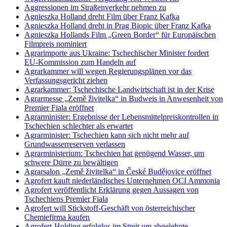
Aggressionen im Straßenverkehr nehmen zu
Agnieszka Holland dreht Film über Franz Kafka
Agnieszka Holland dreht in Prag Biopic über Franz Kafka
Agnieszka Hollands Film „Green Border“ für Europäischen
Filmpreis nominiert
Agrarimporte aus Ukraine: Tschechischer Minister fordert
EU-Kommission zum Handeln auf
Agrarkammer will wegen Regierungsplänen vor das
Verfassungsgericht ziehen
Agrarkammer: Tschechische Landwirtschaft ist in der Krise
Agrarmesse „Země živitelka“ in Budweis in Anwesenheit von
Premier Fiala eröffnet
Agrarminister: Ergebnisse der Lebensmittelpreiskontrollen in
Tschechien schlechter als erwartet
Agrarminister: Tschechien kann sich nicht mehr auf
Grundwasserreserven verlassen
Agrarministerium: Tschechien hat genügend Wasser, um
schwere Dürre zu bewältigen
Agrarsalon „Země živitelka“ in České Budějovice eröffnet
Agrofert kauft niederländisches Unternehmen OCI Ammonia
Agrofert veröffentlicht Erklärung gegen Aussagen von
Tschechiens Premier Fiala
Agrofert will Stickstoff-Geschäft von österreichischer
Chemiefirma kaufen
Agrofert-Holding erfolglos im Streit um abgelehnte