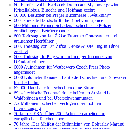
60. Filmfestival in Karlsbad: Drama aus Myanmar gewinnt
Kristallglobus, Binoche und Hoffman geehrt
60.000 Besucher bei Prager Buchmesse „Svět knihy“
600 Jahre alte Handschrift: die Bibel von Lipnice
600 Millionen Kronen Schaden: Tschechische Polizei
ermittelt gegen Betrügerbande
600 Todestag von Jan Žižka: Frommer Gottesstreiter und
grausamer Heerführer
600. Todestag von Jan Žižka: Große Ausstellung in Tábor
eröffnet
600. Todestag: In Prag wird an Prediger Johannes von
Drändorf erinnert
6000 Aufnahmen für Wettbewerb Czech Press Photo
angemeldet
6000 Kilometer Bananen: Fairtrade Tschechien und Slowakei
feiert 20 Jahre
63.000 Haushalte in Tschechien ohne Strom
69 tschechische Feuerwehrleute helfen im Ausland bei
Waldbränden und bei Überschwemmungen
7,2 Millionen Tschechen verfügen über mobilen
Internetzugang
70 Jahre CERN: Über 200 Tschechen arbeiten am
europäischen Teilchenlabor
70 Jahre „Das Maifest der Brünnlein“ von Bohuslav Martinů