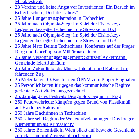
Musikfestivals
23 Vereine und keine Angst vor Investitionen: Ein Besuch im
tschechischen „Dorf des Jahres“
25 Jahre Lungentransplantation in Tschechien
25 Jahre nach Olympia-Sieg: Im Spiel der Eishockey-
Legenden besiegte Tschechien die Slowakei mit 6:3
25 Jahre nach Olympia-Sieg: Im Spiel der Eishockey-
Legenden besiegte Tschechien die Slowakei mit 6:3
25 Jahre Nato-Beitritt Tschechiens: Konferenz auf der Prager
Burg und Überflug von Militärmaschinen
25 Jahre Versöhnungsengagement: Sdružení Ackermann-
Gemeinde feiert Jubiläum
25 Jahre Zukunftsfonds: Musik, Literatur und Kabarett im
fahrenden Zug
25 Meter langer O-Bus für den ÖPNV zum Prager Flughafen
25 Persönlichkeiten für gegen das kommunistische Regime
gerichtete Aktivitäten ausgezeichnet
25. Jahrgang des Festivals Designblok beginnt in Prag
250 Feuerwehrleute kämpfen gegen Brand von Plastikmüll
auf Halde bei Rakovník
250 Jahre Dachrinnen in Tschechien
250 Jahre seit Beginn der Wetteraufzeichnungen: Das Prager
Klementinum als Klimaarchiv
250 Jahre: Bohemistik in Wien blickt auf bewegte Geschichte
zurück – und mit Zuversicht nach vorn