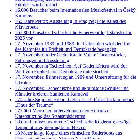
Filmfest wird eröffnet
16.000 Besucher beim Internationalen Musikfestival in Český
Krumlov
160 Jahre Petrof: Ausstellung in Prag zeigt die Kunst des
Klavierbaus
167.800 Einsätze: Tschechische Feuerwehr legt Statistik für
2025 vor
17. November 1939 und 1989: In Tschechien wird der Tag
des Kampfes für Freiheit und Demokratie begangen
17. November in der Gedenkstätte Vojna: Theaterstücke,
Führungen und Ausstellung
17. November in Tschechien: Auf Gedenkfeiern wird der
Wert von Freiheit und Demokratie unterstrichen
17. November: Erinnerung an 1989 und Unterstützung für die
Ukraine
17. November: Tschechische und ukrainische Schüler und
Künstler kreieren Samtenen Karneval
170 Jahre Sigmund Freud: Geburtsstadt Příbor lockt in neues
„Haus der Träume“
175.000 Menschen unterzeichnen den Aufruf zur
Unterstützung des Staatspräsidenten
18 Grad im Wohnzimmer: Tschechische Regierung erwägt
Temperaturregulierung beim Heizen
18 Meter lange Kopie eines römischen Ruderboots aus
Deutschland ankert in Stausee Nové Mlýny