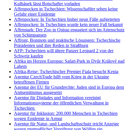
Kulhánek lässt Botschafter vorladen
Affenpocken in Tschechien: Wissenschaftler sehen keine
Gefahr einer Epidemie
Affenpocken: In Tschechien bisher neun Fälle aufgetreten
Affenpocken: In Tschechien wurde kein neuer Fall bekannt
Affenstark: Der Zoo in Ostrau engagiert sich im Artenschutz
von Schimpansen
Affront, Bonmots und praktische Lösungen: Tschechische
Präsidenten und ihre Reden in Straßburg
AFP: Tschechien will ältere Panzer Leopard 2 von der
Schweiz kaufen
Afrika im Herzen Europas: Safari-Park in Dvůr Králové nad
Labem
Afrika-Reise: Tschechischer Premier Fiala besucht Kenia
Agentur CzechTrade hilft vom Krieg in der Ukraine
betroffenen Firmen
Agentur der EU für Grundrechte: Juden sind in Europa dem
Antisemitismus ausgesetzt
Agentur für Digitales und Information vereinigt
Informationssysteme der öffentlichen Verwaltung in
Tschechien
Agentur für Inklusion: 200.000 Menschen in Tschechien
wegen Epidemie in Armut
Agentur für Natur- und Landschaftsschutz reicht Anzeige
wegen mutmaßlicher Vergiftung von Wölfen ein