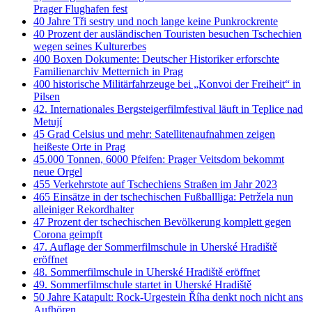
Prager Flughafen fest
40 Jahre Tři sestry und noch lange keine Punkrockrente
40 Prozent der ausländischen Touristen besuchen Tschechien
wegen seines Kulturerbes
400 Boxen Dokumente: Deutscher Historiker erforschte
Familienarchiv Metternich in Prag
400 historische Militärfahrzeuge bei „Konvoi der Freiheit“ in
Pilsen
42. Internationales Bergsteigerfilmfestival läuft in Teplice nad
Metují
45 Grad Celsius und mehr: Satellitenaufnahmen zeigen
heißeste Orte in Prag
45.000 Tonnen, 6000 Pfeifen: Prager Veitsdom bekommt
neue Orgel
455 Verkehrstote auf Tschechiens Straßen im Jahr 2023
465 Einsätze in der tschechischen Fußballliga: Petržela nun
alleiniger Rekordhalter
47 Prozent der tschechischen Bevölkerung komplett gegen
Corona geimpft
47. Auflage der Sommerfilmschule in Uherské Hradiště
eröffnet
48. Sommerfilmschule in Uherské Hradiště eröffnet
49. Sommerfilmschule startet in Uherské Hradiště
50 Jahre Katapult: Rock-Urgestein Říha denkt noch nicht ans
Aufhören