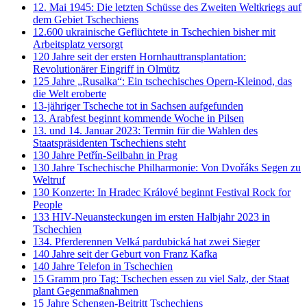
12. Mai 1945: Die letzten Schüsse des Zweiten Weltkriegs auf
dem Gebiet Tschechiens
12.600 ukrainische Geflüchtete in Tschechien bisher mit
Arbeitsplatz versorgt
120 Jahre seit der ersten Hornhauttransplantation:
Revolutionärer Eingriff in Olmütz
125 Jahre „Rusalka“: Ein tschechisches Opern-Kleinod, das
die Welt eroberte
13-jähriger Tscheche tot in Sachsen aufgefunden
13. Arabfest beginnt kommende Woche in Pilsen
13. und 14. Januar 2023: Termin für die Wahlen des
Staatspräsidenten Tschechiens steht
130 Jahre Petřín-Seilbahn in Prag
130 Jahre Tschechische Philharmonie: Von Dvořáks Segen zu
Weltruf
130 Konzerte: In Hradec Králové beginnt Festival Rock for
People
133 HIV-Neuansteckungen im ersten Halbjahr 2023 in
Tschechien
134. Pferderennen Velká pardubická hat zwei Sieger
140 Jahre seit der Geburt von Franz Kafka
140 Jahre Telefon in Tschechien
15 Gramm pro Tag: Tschechen essen zu viel Salz, der Staat
plant Gegenmaßnahmen
15 Jahre Schengen-Beitritt Tschechiens