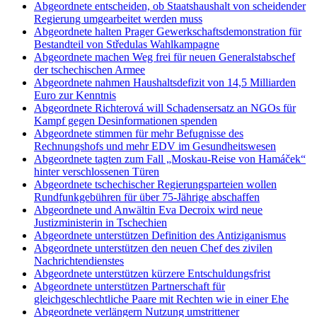
Abgeordnete entscheiden, ob Staatshaushalt von scheidender
Regierung umgearbeitet werden muss
Abgeordnete halten Prager Gewerkschaftsdemonstration für
Bestandteil von Středulas Wahlkampagne
Abgeordnete machen Weg frei für neuen Generalstabschef
der tschechischen Armee
Abgeordnete nahmen Haushaltsdefizit von 14,5 Milliarden
Euro zur Kenntnis
Abgeordnete Richterová will Schadensersatz an NGOs für
Kampf gegen Desinformationen spenden
Abgeordnete stimmen für mehr Befugnisse des
Rechnungshofs und mehr EDV im Gesundheitswesen
Abgeordnete tagten zum Fall „Moskau-Reise von Hamáček“
hinter verschlossenen Türen
Abgeordnete tschechischer Regierungsparteien wollen
Rundfunkgebühren für über 75-Jährige abschaffen
Abgeordnete und Anwältin Eva Decroix wird neue
Justizministerin in Tschechien
Abgeordnete unterstützen Definition des Antiziganismus
Abgeordnete unterstützen den neuen Chef des zivilen
Nachrichtendienstes
Abgeordnete unterstützen kürzere Entschuldungsfrist
Abgeordnete unterstützen Partnerschaft für
gleichgeschlechtliche Paare mit Rechten wie in einer Ehe
Abgeordnete verlängern Nutzung umstrittener