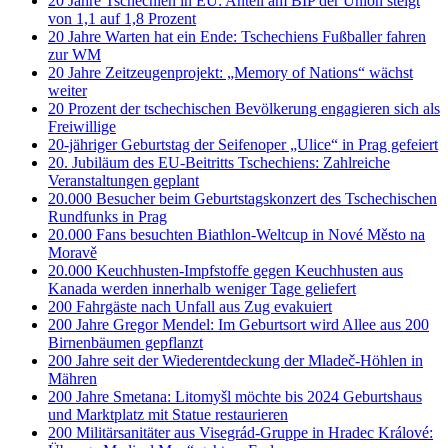
20 Jahre Tschechien in EU: Anteil am BIP der Union steigt
von 1,1 auf 1,8 Prozent
20 Jahre Warten hat ein Ende: Tschechiens Fußballer fahren
zur WM
20 Jahre Zeitzeugenprojekt: „Memory of Nations“ wächst
weiter
20 Prozent der tschechischen Bevölkerung engagieren sich als
Freiwillige
20-jähriger Geburtstag der Seifenoper „Ulice“ in Prag gefeiert
20. Jubiläum des EU-Beitritts Tschechiens: Zahlreiche
Veranstaltungen geplant
20.000 Besucher beim Geburtstagskonzert des Tschechischen
Rundfunks in Prag
20.000 Fans besuchten Biathlon-Weltcup in Nové Město na
Moravě
20.000 Keuchhusten-Impfstoffe gegen Keuchhusten aus
Kanada werden innerhalb weniger Tage geliefert
200 Fahrgäste nach Unfall aus Zug evakuiert
200 Jahre Gregor Mendel: Im Geburtsort wird Allee aus 200
Birnenbäumen gepflanzt
200 Jahre seit der Wiederentdeckung der Mladeč-Höhlen in
Mähren
200 Jahre Smetana: Litomyšl möchte bis 2024 Geburtshaus
und Marktplatz mit Statue restaurieren
200 Militärsanitäter aus Visegrád-Gruppe in Hradec Králové: