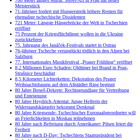
700 Meter langes Mural: Street-Art in Prag hat neues
Meisterstück
71-Jähriger fordert mit Hungerstreik höhere Renten für
ehemalige tschechische Dissidenten
721 Meter: Längste Hängebrücke der Welt in Tschechien
eröffnet
75 Prozent der Kriegsflüchtlinge wollen in die Ukraine
zurückkehren
75. Jahrgang des Janáček-Festivals startet in Ostrau
76-jähriger Tscheche verunglückt tödlich in den Alpen bei
Salzburg
77. Internationales Musikfestival „Prager Frühling“ eröffnet
8,2 Millionen Euro Schaden: Oldtimer bei Brand in Prag-
Strašnice beschädigt
8,5 Kilometer Lichterketten: Dekoration des Prager
Weihnachtsbaums auf dem Altstädter Ring beginnt
80 Jahre Beneš-Dekrete: Rechtsgrundlage für Vertreibung
und Enteignung
80 Jahre Heydrich-Attentat: Junge Helferin der
Widerstandskämpfer bekommt Denkmal
80 Jahre Kriegsende: Tschechischer Europaabgeordneter will
an Feierlichkeiten in Moskau teilnehmen
80 Jahre nach Befreiung durch Amerikaner: Pilsen feiert die
Freiheit
80 Jahre nach D-Day: Tschechiens Staatspräsident bei