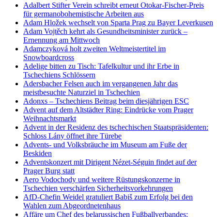
Adalbert Stifter Verein schreibt erneut Otokar-Fischer-Preis
für germanobohemistische Arbeiten aus
Adam Hložek wechselt von Sparta Prag zu Bayer Leverkusen
Adam Vojtěch kehrt als Gesundheitsminister zurück –
Ernennung am Mittwoch
Adamczyková holt zweiten Weltmeistertitel im
Snowboardcross
Adelige bitten zu Tisch: Tafelkultur und ihr Erbe in
Tschechiens Schlössern
Adersbacher Felsen auch im vergangenen Jahr das
meistbesuchte Naturziel in Tschechien
Adonxs – Tschechiens Beitrag beim diesjährigen ESC
Advent auf dem Altstädter Ring: Eindrücke vom Prager
Weihnachtsmarkt
Advent in der Residenz des tschechischen Staatspräsidenten:
Schloss Lány öffnet ihre Türebe
Advents- und Volksbräuche im Museum am Fuße der
Beskiden
Adventskonzert mit Dirigent Nézet-Séguin findet auf der
Prager Burg statt
Aero Vodochody und weitere Rüstungskonzerne in
Tschechien verschärfen Sicherheitsvorkehrungen
AfD-Chefin Weidel gratuliert Babiš zum Erfolg bei den
Wahlen zum Abgeordnetenhaus
Affäre um Chef des belarussischen Fußballverbandes: