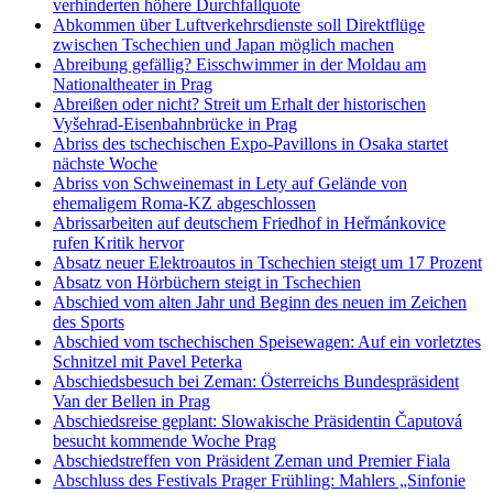
verhinderten höhere Durchfallquote
Abkommen über Luftverkehrsdienste soll Direktflüge
zwischen Tschechien und Japan möglich machen
Abreibung gefällig? Eisschwimmer in der Moldau am
Nationaltheater in Prag
Abreißen oder nicht? Streit um Erhalt der historischen
Vyšehrad-Eisenbahnbrücke in Prag
Abriss des tschechischen Expo-Pavillons in Osaka startet
nächste Woche
Abriss von Schweinemast in Lety auf Gelände von
ehemaligem Roma-KZ abgeschlossen
Abrissarbeiten auf deutschem Friedhof in Heřmánkovice
rufen Kritik hervor
Absatz neuer Elektroautos in Tschechien steigt um 17 Prozent
Absatz von Hörbüchern steigt in Tschechien
Abschied vom alten Jahr und Beginn des neuen im Zeichen
des Sports
Abschied vom tschechischen Speisewagen: Auf ein vorletztes
Schnitzel mit Pavel Peterka
Abschiedsbesuch bei Zeman: Österreichs Bundespräsident
Van der Bellen in Prag
Abschiedsreise geplant: Slowakische Präsidentin Čaputová
besucht kommende Woche Prag
Abschiedstreffen von Präsident Zeman und Premier Fiala
Abschluss des Festivals Prager Frühling: Mahlers „Sinfonie