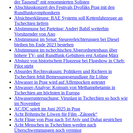
der Tausend“ mit renommierten Solisten
Abschlusskonzert des Festivals Dvořáks Prag mit den
Rundfunksymphonikern
Absichtserklärung: BAE Systems soll Kettenfahrzeuge an
Tschechien liefern
Abstimmung bei Parteitag: Andrej Babiš weiterhin
Vorsitzender von Ano
Abstimmung im Senat: Steuererleichterungen bei Diesel
bleiben bis Ende 2023 bestehen
Abstimmung im tschechischen Abgeordnetenhaus über
höhere TV- und Rundfunk-Gebühren erst Anfang März
Absturz von historischem Flugzeug bei Flugshow in Cheb:
Pilot stirbt
Absurdes Rechtsvakuum: Politikern und Richtern in
Tschechien fehlt Bemessungsgrundlage für Löhne
Abwasser in Prag wird auf Affenpocken getestet
Abwasser-Analyse: Konsum von Methamphetamin in
Tschechien am höchsten in Europa
Abwasseruntersuchung: Viruslast in Tschechien so hoch wie
im November
AC/DC spielt im Juni 2025 in Prag
Acht Böhmische Löwen für Film „Zátopek“
Acht Flüge von Prag nach Tel Aviv und Dubai gestrichen
Acht Menschen in Tschechien werden nach
Überschwemmungen noch vermisst