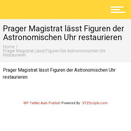
Aktuelles
Prager Magistrat lässt Figuren der
Lokal
Astronomischen Uhr restaurieren
Home
Prager Magistrat Lässt Figuren Der Astronomischen Uhr
Restaurieren
Ratgeber
Prager Magistrat lässt Figuren der Astronomischen Uhr
restaurieren
Service
WP Twitter Auto Publish
Powered By :
XYZScripts.com
Kolumne