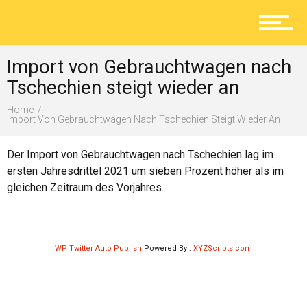
Aktuelles
Import von Gebrauchtwagen nach
Lokal
Tschechien steigt wieder an
Home
Import Von Gebrauchtwagen Nach Tschechien Steigt Wieder An
Ratgeber
Der Import von Gebrauchtwagen nach Tschechien lag im
ersten Jahresdrittel 2021 um sieben Prozent höher als im
gleichen Zeitraum des Vorjahres.
Service
WP Twitter Auto Publish
Powered By :
XYZScripts.com
Kolumne