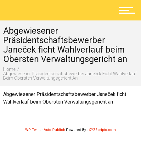
Aktuelles
Abgewiesener
Lokal
Präsidentschaftsbewerber
Janeček ficht Wahlverlauf beim
Obersten Verwaltungsgericht an
Ratgeber
Home
Abgewiesener Präsidentschaftsbewerber Janeček Ficht Wahlverlauf
Beim Obersten Verwaltungsgericht An
Service
Abgewiesener Präsidentschaftsbewerber Janeček ficht
Wahlverlauf beim Obersten Verwaltungsgericht an
Kolumne
WP Twitter Auto Publish
Powered By :
XYZScripts.com