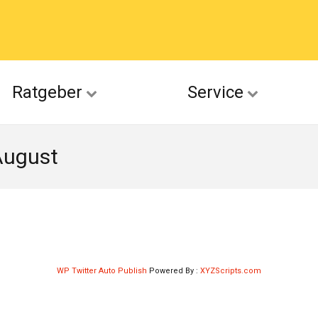
acebook
Ratgeber
Service
(Twitter)
August
ckr
suu
WP Twitter Auto Publish
Powered By :
XYZScripts.com