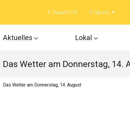
8. August 2026
Folge uns
Folge uns auf F
Aktuelles
Lokal
Folge uns auf X 
Das Wetter am Donnerstag, 14. 
Folge uns auf Fli
Folge uns auf Is
Das Wetter am Donnerstag, 14. August