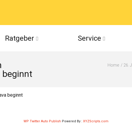
acebook
Ratgeber
Service
(Twitter)
n
ckr
Home
26. 
a beginnt
suu
ava beginnt
WP Twitter Auto Publish
Powered By :
XYZScripts.com