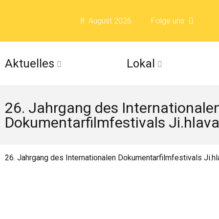
8. August 2026
Folge uns
Folge uns auf F
Aktuelles
Lokal
Folge uns auf X 
26. Jahrgang des Internationale
Folge uns auf Fli
Dokumentarfilmfestivals Ji.hlav
Folge uns auf Is
26. Jahrgang des Internationalen Dokumentarfilmfestivals Ji.hl