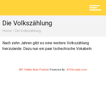
Aktuelles
Die Volkszählung
Lokal
Home
Die Volkszählung
Nach zehn Jahren gibt es eine weitere Volkszählung
Ratgeber
hierzulande. Dazu nun ein paar tschechische Vokabeln.
Service
WP Twitter Auto Publish
Powered By :
XYZScripts.com
Kolumne