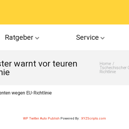
acebook
Ratgeber
Service
(Twitter)
ter warnt vor teuren
ckr
Home
Tschechischer 
nie
Richtlinie
suu
enten wegen EU-Richtlinie
WP Twitter Auto Publish
Powered By :
XYZScripts.com