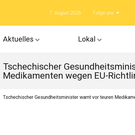
7. August 2026
Folge uns
Folge uns auf F
Aktuelles
Lokal
Folge uns auf X 
Tschechischer Gesundheitsminis
Folge uns auf Fli
Medikamenten wegen EU-Richtli
Folge uns auf Is
Tschechischer Gesundheitsminister warnt vor teuren Medikam