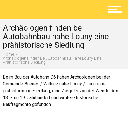
Aktuelles
Archäologen finden bei
Lokal
Autobahnbau nahe Louny eine
prähistorische Siedlung
Home
Ratgeber
Archäologen Finden Bei Autobahnbau Nahe Louny Eine
Prähistorische Siedlung
Beim Bau der Autobahn D6 haben Archäologen bei der
Service
Gemeinde Bílenec / Willenz nahe Louny / Laun eine
prähistorische Siedlung, eine Ziegelei von der Wende des
18. zum 19. Jahrhundert und weitere historische
Baufragmente gefunden.
Kolumne