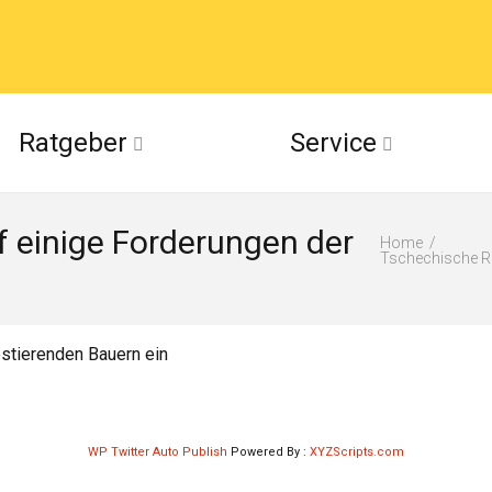
acebook
Ratgeber
Service
(Twitter)
 einige Forderungen der
ckr
Home
Tschechische Re
suu
stierenden Bauern ein
WP Twitter Auto Publish
Powered By :
XYZScripts.com