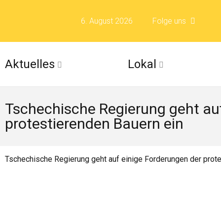
6. August 2026
Folge uns
Folge uns auf F
Aktuelles
Lokal
Folge uns auf X 
Tschechische Regierung geht auf
Folge uns auf Fli
protestierenden Bauern ein
Folge uns auf Is
Tschechische Regierung geht auf einige Forderungen der prote