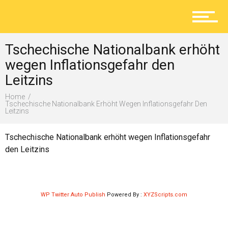
Aktuelles
Tschechische Nationalbank erhöht
Lokal
wegen Inflationsgefahr den
Leitzins
Home
Ratgeber
Tschechische Nationalbank Erhöht Wegen Inflationsgefahr Den
Leitzins
Tschechische Nationalbank erhöht wegen Inflationsgefahr
Service
den Leitzins
Kolumne
WP Twitter Auto Publish
Powered By :
XYZScripts.com