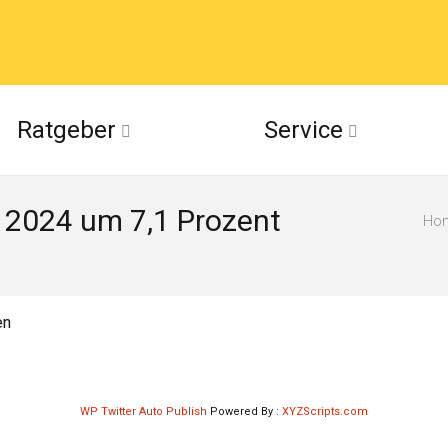
acebook
Ratgeber
Service
(Twitter)
 2024 um 7,1 Prozent
ckr
Ho
suu
en
WP Twitter Auto Publish
Powered By :
XYZScripts.com