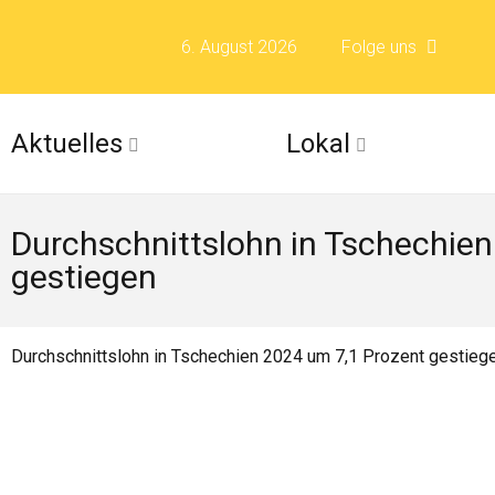
6. August 2026
Folge uns
Folge uns auf F
Aktuelles
Lokal
Folge uns auf X 
Durchschnittslohn in Tschechien
Folge uns auf Fli
gestiegen
Folge uns auf Is
Durchschnittslohn in Tschechien 2024 um 7,1 Prozent gestieg