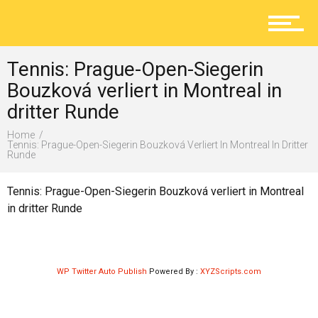
Aktuelles
Tennis: Prague-Open-Siegerin
Lokal
Bouzková verliert in Montreal in
dritter Runde
Home
Ratgeber
Tennis: Prague-Open-Siegerin Bouzková Verliert In Montreal In Dritter
Runde
Tennis: Prague-Open-Siegerin Bouzková verliert in Montreal
Service
in dritter Runde
Kolumne
WP Twitter Auto Publish
Powered By :
XYZScripts.com