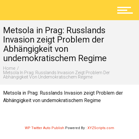
Aktuelles
Metsola in Prag: Russlands
Lokal
Invasion zeigt Problem der
Abhängigkeit von
undemokratischem Regime
Ratgeber
Home
Metsola In Prag: Russlands Invasion Zeigt Problem Der
Abhängigkeit Von Undemokratischem Regime
Service
Metsola in Prag: Russlands Invasion zeigt Problem der
Abhängigkeit von undemokratischem Regime
Kolumne
WP Twitter Auto Publish
Powered By :
XYZScripts.com