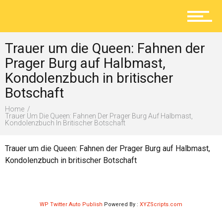
Aktuelles
Trauer um die Queen: Fahnen der
Lokal
Prager Burg auf Halbmast,
Kondolenzbuch in britischer
Botschaft
Ratgeber
Home
Trauer Um Die Queen: Fahnen Der Prager Burg Auf Halbmast,
Kondolenzbuch In Britischer Botschaft
Service
Trauer um die Queen: Fahnen der Prager Burg auf Halbmast,
Kondolenzbuch in britischer Botschaft
Kolumne
WP Twitter Auto Publish
Powered By :
XYZScripts.com