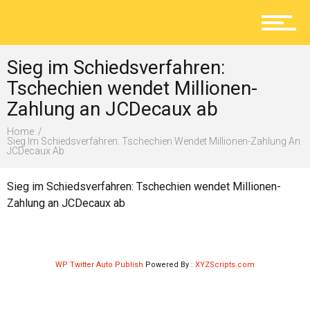
Aktuelles
Sieg im Schiedsverfahren:
Lokal
Tschechien wendet Millionen-
Zahlung an JCDecaux ab
Home
Ratgeber
Sieg Im Schiedsverfahren: Tschechien Wendet Millionen-Zahlung An
JCDecaux Ab
Sieg im Schiedsverfahren: Tschechien wendet Millionen-
Service
Zahlung an JCDecaux ab
Kolumne
WP Twitter Auto Publish
Powered By :
XYZScripts.com