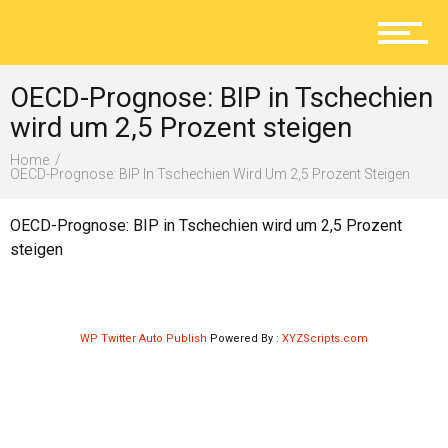
Aktuelles
OECD-Prognose: BIP in Tschechien
Lokal
wird um 2,5 Prozent steigen
Home
OECD-Prognose: BIP In Tschechien Wird Um 2,5 Prozent Steigen
Ratgeber
OECD-Prognose: BIP in Tschechien wird um 2,5 Prozent
steigen
Service
WP Twitter Auto Publish
Powered By :
XYZScripts.com
Kolumne