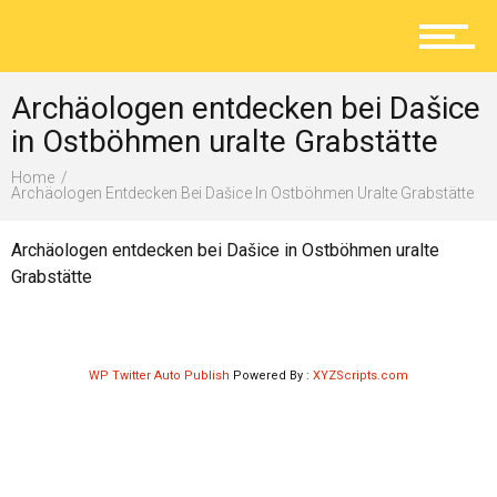
Aktuelles
Archäologen entdecken bei Dašice
Lokal
in Ostböhmen uralte Grabstätte
Home
Archäologen Entdecken Bei Dašice In Ostböhmen Uralte Grabstätte
Ratgeber
Archäologen entdecken bei Dašice in Ostböhmen uralte
Grabstätte
Service
WP Twitter Auto Publish
Powered By :
XYZScripts.com
Kolumne