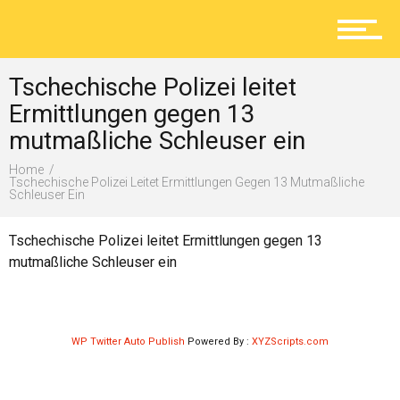
Aktuelles
Tschechische Polizei leitet
Lokal
Ermittlungen gegen 13
mutmaßliche Schleuser ein
Home
Ratgeber
Tschechische Polizei Leitet Ermittlungen Gegen 13 Mutmaßliche
Schleuser Ein
Tschechische Polizei leitet Ermittlungen gegen 13
Service
mutmaßliche Schleuser ein
Kolumne
WP Twitter Auto Publish
Powered By :
XYZScripts.com