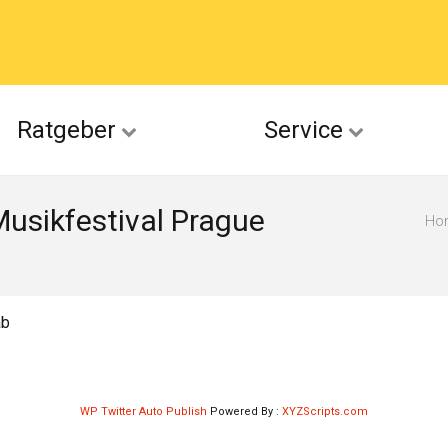
acebook
Ratgeber
Service
(Twitter)
Musikfestival Prague
ckr
Ho
suu
ab
WP Twitter Auto Publish
Powered By :
XYZScripts.com