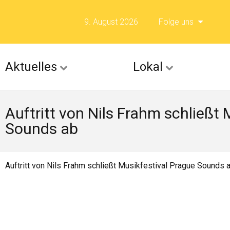
9. August 2026
Folge uns
Folge uns auf F
Aktuelles
Lokal
Folge uns auf X 
Auftritt von Nils Frahm schließt 
Folge uns auf Fli
Sounds ab
Folge uns auf Is
Auftritt von Nils Frahm schließt Musikfestival Prague Sounds 