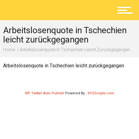
Aktuelles
Arbeitslosenquote in Tschechien
Lokal
leicht zurückgegangen
Home
Arbeitslosenquote In Tschechien Leicht Zurückgegangen
Ratgeber
Arbeitslosenquote in Tschechien leicht zurückgegangen
Service
WP Twitter Auto Publish
Powered By :
XYZScripts.com
Kolumne