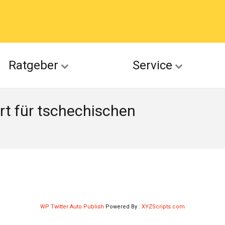
acebook
Ratgeber
Service
(Twitter)
rt für tschechischen
ckr
suu
WP Twitter Auto Publish
Powered By :
XYZScripts.com