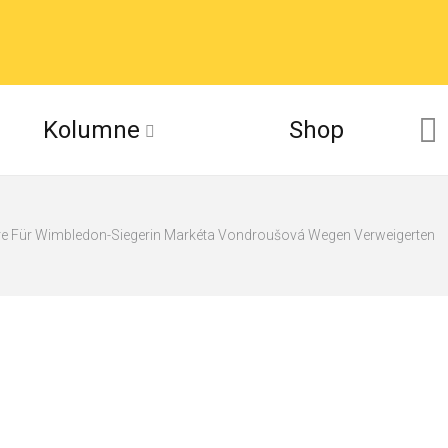
Kolumne
Shop
rre Für Wimbledon-Siegerin Markéta Vondroušová Wegen Verweigerten