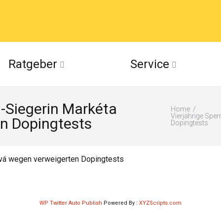
acebook
Ratgeber
Service
(Twitter)
n-Siegerin Markéta
ckr
Home
Vierjährige Spe
n Dopingtests
Dopingtests
suu
ová wegen verweigerten Dopingtests
WP Twitter Auto Publish
Powered By :
XYZScripts.com