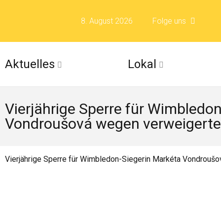
8. August 2026
Folge uns
Folge uns auf F
Aktuelles
Lokal
Folge uns auf X 
Vierjährige Sperre für Wimbledo
Folge uns auf Fli
Vondroušová wegen verweigerte
Folge uns auf Is
Vierjährige Sperre für Wimbledon-Siegerin Markéta Vondrouš