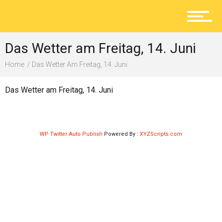
Aktuelles
Das Wetter am Freitag, 14. Juni
Lokal
Home
Das Wetter Am Freitag, 14. Juni
Das Wetter am Freitag, 14. Juni
Ratgeber
WP Twitter Auto Publish
Powered By :
XYZScripts.com
Service
Kolumne