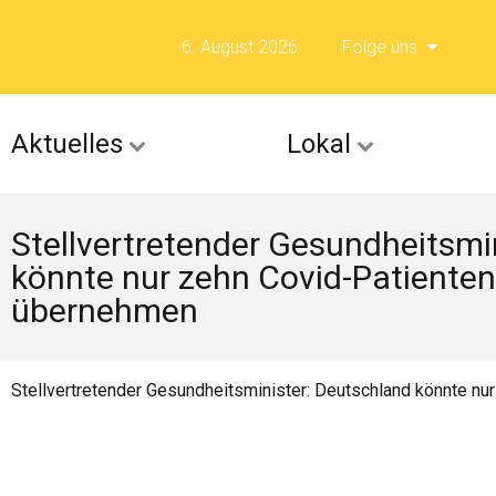
6. August 2026
Folge uns
Folge uns auf F
Aktuelles
Lokal
Folge uns auf X 
Stellvertretender Gesundheitsmi
Folge uns auf Fli
könnte nur zehn Covid-Patiente
Folge uns auf Is
übernehmen
Stellvertretender Gesundheitsminister: Deutschland könnte n