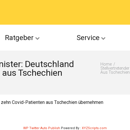
acebook
Ratgeber
Service
(Twitter)
nister: Deutschland
ckr
Home
Stellvertretend
n aus Tschechien
Aus Tschechie
suu
ur zehn Covid-Patienten aus Tschechien übernehmen
WP Twitter Auto Publish
Powered By :
XYZScripts.com