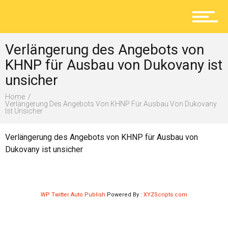
Aktuelles
Verlängerung des Angebots von
Lokal
KHNP für Ausbau von Dukovany ist
unsicher
Home
Ratgeber
Verlängerung Des Angebots Von KHNP Für Ausbau Von Dukovany
Ist Unsicher
Verlängerung des Angebots von KHNP für Ausbau von
Service
Dukovany ist unsicher
Kolumne
WP Twitter Auto Publish
Powered By :
XYZScripts.com