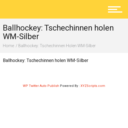
Aktuelles
Ballhockey: Tschechinnen holen
Lokal
WM-Silber
Home
Ballhockey: Tschechinnen Holen WM-Silber
Ratgeber
Ballhockey: Tschechinnen holen WM-Silber
Service
WP Twitter Auto Publish
Powered By :
XYZScripts.com
Kolumne