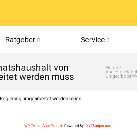
acebook
Ratgeber
Service
(Twitter)
aatshaushalt von
ckr
Home
Abgeordnete Ent
eitet werden muss
Umgearbeitet W
suu
r Regierung umgearbeitet werden muss
WP Twitter Auto Publish
Powered By :
XYZScripts.com