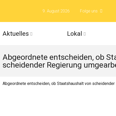
9. August 2026
Folge uns
Folge uns auf F
Aktuelles
Lokal
Folge uns auf X 
Abgeordnete entscheiden, ob St
Folge uns auf Fli
scheidender Regierung umgearb
Folge uns auf Is
Abgeordnete entscheiden, ob Staatshaushalt von scheidende