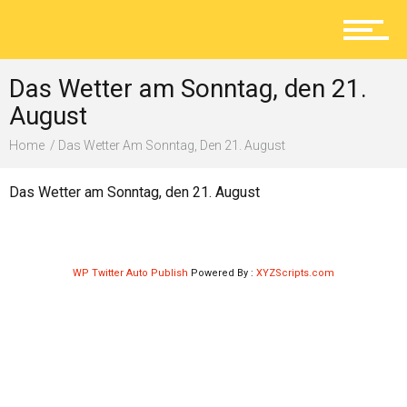
Aktuelles
Das Wetter am Sonntag, den 21.
Lokal
August
Home
Das Wetter Am Sonntag, Den 21. August
Ratgeber
Das Wetter am Sonntag, den 21. August
Service
WP Twitter Auto Publish
Powered By :
XYZScripts.com
Kolumne