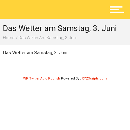
Aktuelles
Das Wetter am Samstag, 3. Juni
Lokal
Home
Das Wetter Am Samstag, 3. Juni
Das Wetter am Samstag, 3. Juni
Ratgeber
WP Twitter Auto Publish
Powered By :
XYZScripts.com
Service
Kolumne