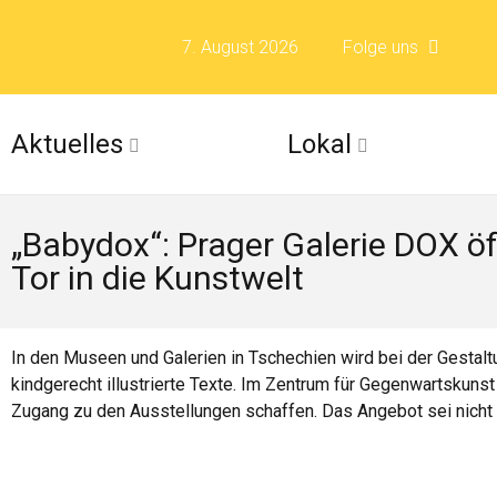
7. August 2026
Folge uns
Folge uns auf F
Aktuelles
Lokal
Folge uns auf X 
„Babydox“: Prager Galerie DOX öf
Folge uns auf Fli
Tor in die Kunstwelt
Folge uns auf Is
In den Museen und Galerien in Tschechien wird bei der Gestal
kindgerecht illustrierte Texte. Im Zentrum für Gegenwartskuns
Zugang zu den Ausstellungen schaffen. Das Angebot sei nicht nu