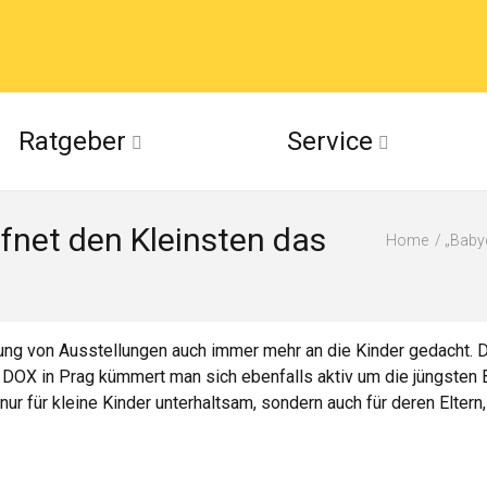
acebook
Ratgeber
Service
(Twitter)
fnet den Kleinsten das
ckr
Home
„Babyd
suu
tung von Ausstellungen auch immer mehr an die Kinder gedacht. 
t DOX in Prag kümmert man sich ebenfalls aktiv um die jüngsten B
r für kleine Kinder unterhaltsam, sondern auch für deren Eltern, 