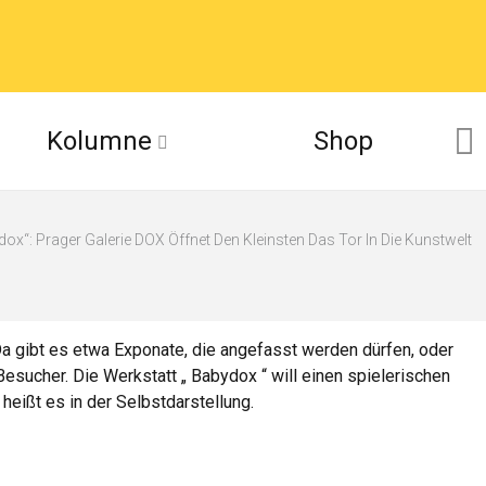
Kolumne
Shop
ox“: Prager Galerie DOX Öffnet Den Kleinsten Das Tor In Die Kunstwelt
Da gibt es etwa Exponate, die angefasst werden dürfen, oder
esucher. Die Werkstatt „ Babydox “ will einen spielerischen
heißt es in der Selbstdarstellung.