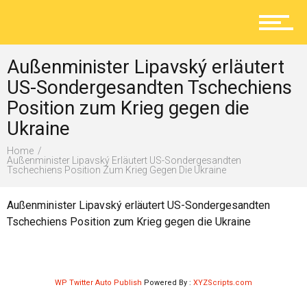
Aktuelles
Außenminister Lipavský erläutert
Lokal
US-Sondergesandten Tschechiens
Position zum Krieg gegen die
Ukraine
Ratgeber
Home
Außenminister Lipavský Erläutert US-Sondergesandten
Tschechiens Position Zum Krieg Gegen Die Ukraine
Service
Außenminister Lipavský erläutert US-Sondergesandten
Tschechiens Position zum Krieg gegen die Ukraine
Kolumne
WP Twitter Auto Publish
Powered By :
XYZScripts.com