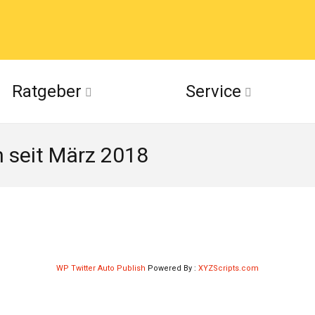
acebook
Ratgeber
Service
(Twitter)
n seit März 2018
ckr
suu
WP Twitter Auto Publish
Powered By :
XYZScripts.com