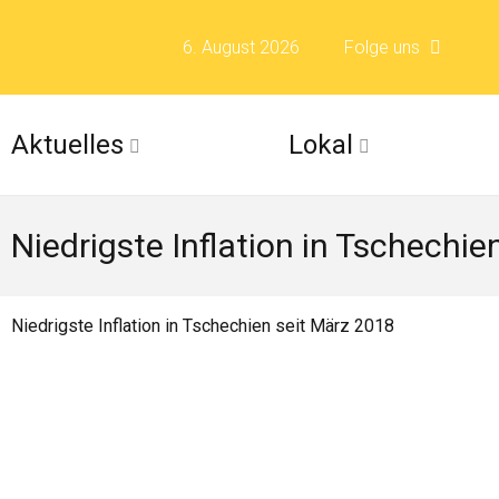
6. August 2026
Folge uns
Folge uns auf F
Aktuelles
Lokal
Folge uns auf X 
Niedrigste Inflation in Tschechie
Folge uns auf Fli
Folge uns auf Is
Niedrigste Inflation in Tschechien seit März 2018