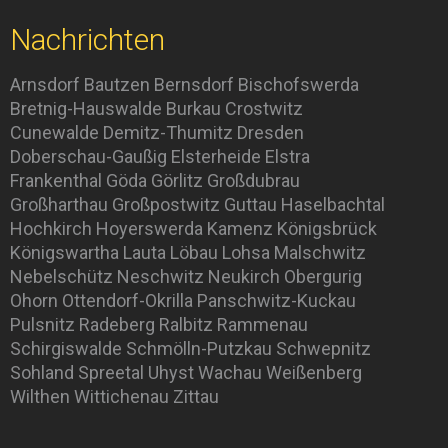
Nachrichten
Arnsdorf
Bautzen
Bernsdorf
Bischofswerda
Bretnig-Hauswalde
Burkau
Crostwitz
Cunewalde
Demitz-Thumitz
Dresden
Doberschau-Gaußig
Elsterheide
Elstra
Frankenthal
Göda
Görlitz
Großdubrau
Großharthau
Großpostwitz
Guttau
Haselbachtal
Hochkirch
Hoyerswerda
Kamenz
Königsbrück
Königswartha
Lauta
Löbau
Lohsa
Malschwitz
Nebelschütz
Neschwitz
Neukirch
Obergurig
Ohorn
Ottendorf-Okrilla
Panschwitz-Kuckau
Pulsnitz
Radeberg
Ralbitz
Rammenau
Schirgiswalde
Schmölln-Putzkau
Schwepnitz
Sohland
Spreetal
Uhyst
Wachau
Weißenberg
Wilthen
Wittichenau
Zittau