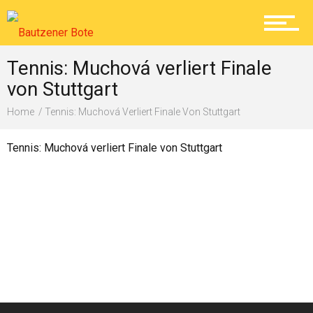
Lokal
Tennis: Muchová verliert Finale
von Stuttgart
Ratgeber
Home
Tennis: Muchová Verliert Finale Von Stuttgart
Tennis: Muchová verliert Finale von Stuttgart
Service
Kolumne
Shop