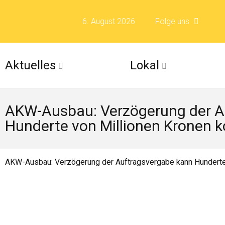
6. August 2026
Folge uns
Folge uns auf F
Aktuelles
Lokal
Folge uns auf X 
AKW-Ausbau: Verzögerung der A
Folge uns auf Fli
Hunderte von Millionen Kronen 
Folge uns auf Is
AKW-Ausbau: Verzögerung der Auftragsvergabe kann Hunderte