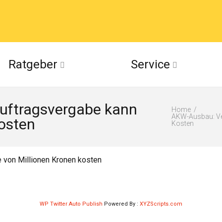
acebook
Ratgeber
Service
(Twitter)
uftragsvergabe kann
ckr
Home
AKW-Ausbau: Ve
kosten
Kosten
suu
 von Millionen Kronen kosten
WP Twitter Auto Publish
Powered By :
XYZScripts.com